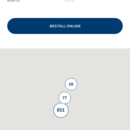
KARTA
LISTA
BESTÄLL ONLINE
 VÅRT NYHETSBREV
nyhetsbrev
28
77
651