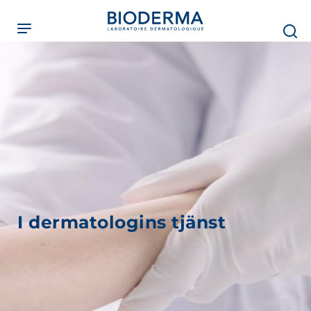
Skip
to
main
content
I dermatologins tjänst