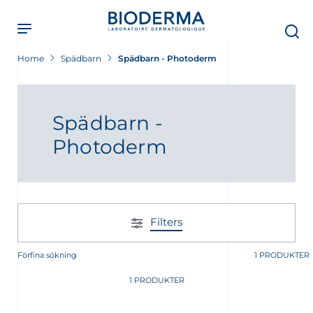
Skip
to
main
content
Home
Spädbarn
Spädbarn - Photoderm
Spädbarn -
Photoderm
Filters
Förfina sökning
1 PRODUKTER
1 PRODUKTER