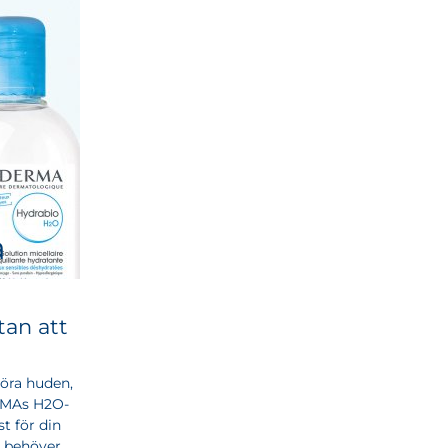
a
tan att
göra huden,
RMAs H2O-
t för din
e behöver