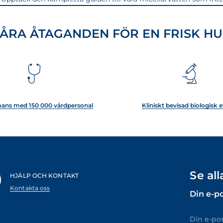
sköljas av.
ÅRA ÅTAGANDEN FÖR EN FRISK H
mans med 150 000 vårdpersonal
Kliniskt bevisad biologisk e
Se al
HJÄLP OCH KONTAKT
Kontakta oss
Din e-p