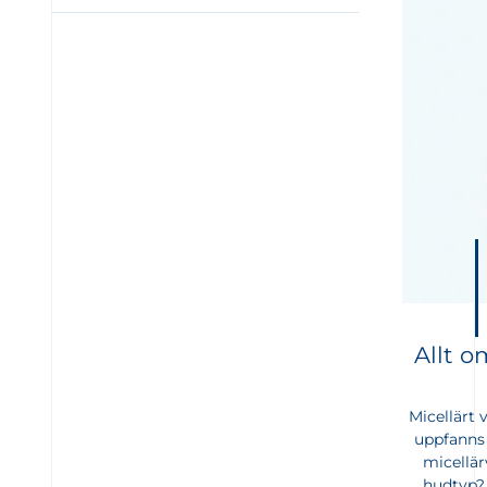
Allt o
Micellärt
uppfanns
micellär
hudtyp? 