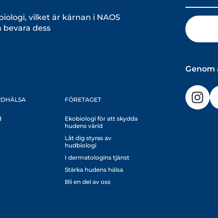
logi, vilket är kärnan i NAOS
h bevara dess
Genom a
UDHÄLSA
FÖRETAGET
d
Ekobiologi för att skydda
hudens värld
Låt dig styras av
hudbiologi
I dermatologins tjänst
Stärka hudens hälsa
Bli en del av oss