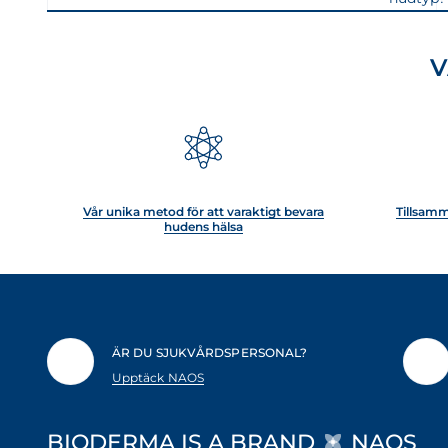
V
Vår unika metod för att varaktigt bevara
Tillsam
hudens hälsa
ÄR DU SJUKVÅRDSPERSONAL?
Upptäck NAOS
BIODERMA IS A BRAND
NAOS