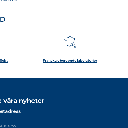
UD
ffekt
Franska oberoende laboratorier
la våra nyheter
ostadress