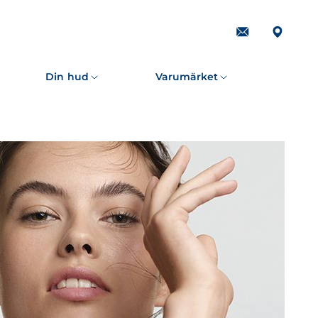
Prenumerera
på
vårt
nyhetsbrev
Din hud
Varumärket