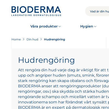
Skip
to
SÖKNING
main
content
Våra produkter
Hygien
Home
Din hud
Hudrengöring
Hudrengöring
Att rengöra din hud varje dag är viktigt för att
upp och angriper huden (smuts, smink, föroreni
stark rengöring kan skapa obalans och försvag
BIODERMA anser att rengöringsprodukter (dus
rengöringar, osv.) ska skydda och stärka hudens 
rengörande schampo och micellärt vatten är 
innovationerna som har förändrat vårt synsätt
BIODERMA är en expert på dermatologisk rengör