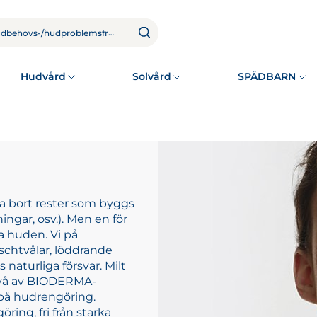
Hudvård
Solvård
SPÄDBARN
 ta bort rester som byggs
ngar, osv.). Men en för
a huden. Vi på
chtvålar, löddrande
naturliga försvar. Milt
två av BIODERMA-
 på hudrengöring.
ing, fri från starka