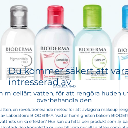
Du kommer säkert att var
intresserad av
DAGLIGA RÅD
m micellärt vatten, för att rengöra huden u
överbehandla den
 vatten, en revolutionerande metod för att avlägsna makeup ren
 av Laboratoire BIODERMA. Vad är hemligheten bakom BIODE
vattnets unika effekter? Hur kan du hitta den produkt som är bäs
Upptäck den kompletta guiden till våra micellärvatten som int