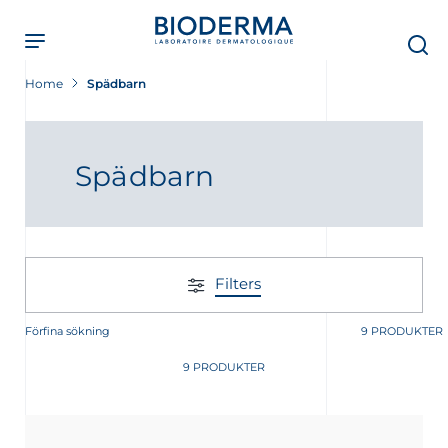
Skip
to
main
content
Home
Spädbarn
Spädbarn
Filters
Förfina sökning
9 PRODUKTER
9 PRODUKTER