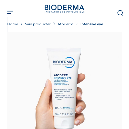
Skip
to
main
content
Home
Våra produkter
Atoderm
Intensive eye