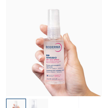
 VÅRT NYHETSBREV
nyhetsbrev